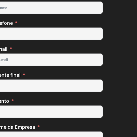
lefone
ail
ente final
ento
me da Empresa