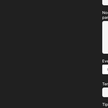
No
par
Ev
Te
Tip