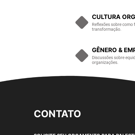
CULTURA ORG
Reflexões sobre como f
transformação.
GÊNERO & EM
Discussões sobre equid
organizações.
CONTATO