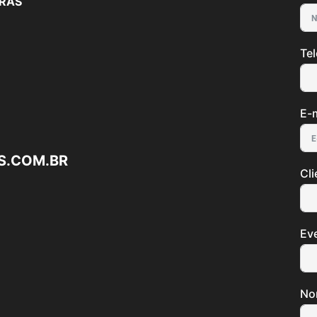
TRAS
Te
E-m
S.COM.BR
Cli
Ev
No