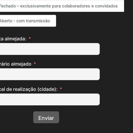
Fechado – exclusivamente para colaboradores e convidados
Aberto - com transmissão
ta almejada:
rário almejado
al de realização (cidade):
Enviar