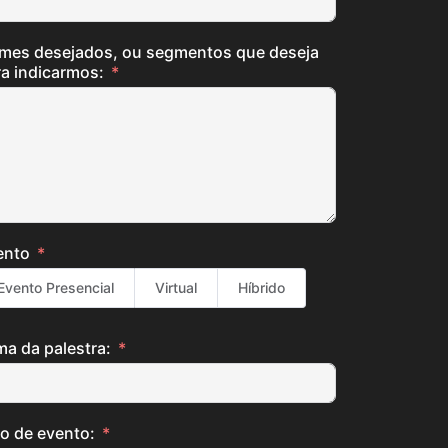
mes desejados, ou segmentos que deseja
a indicarmos:
ento
Evento Presencial
Virtual
Híbrido
ma da palestra:
o de evento: