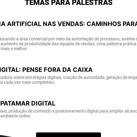
TEMAS PARA PALESTRAS
IA ARTIFICIAL NAS VENDAS: CAMINHOS PAR
ionando a área comercial por meio da automação de processos, análise 
 e aumento da produtividade das equipes de vendas. Uma palestra prática 
 mais e melhor.
GITAL: PENSE FORA DA CAIXA
dora sobre estratégias digitais, criação de autoridade, geração de en
 cada vez mais competitivo.
PATAMAR DIGITAL
ciais, produção de conteúdo e posicionamento digital para ampliar alcanc
 ambiente online.