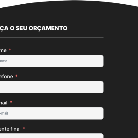
AÇA O SEU ORÇAMENTO
me
lefone
ail
ente final