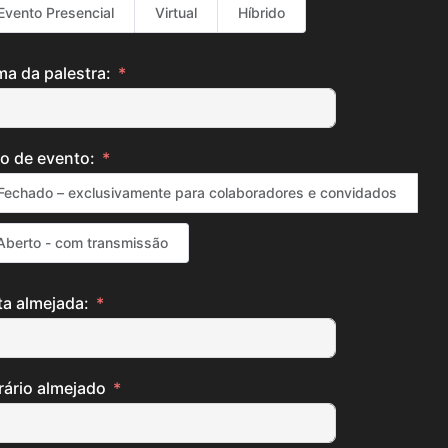
Evento Presencial
Virtual
Híbrido
ma da palestra:
o de evento:
Fechado – exclusivamente para colaboradores e convidados
Aberto - com transmissão
ta almejada:
rário almejado