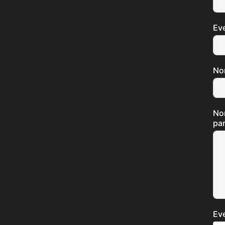
Ev
No
No
par
Ev