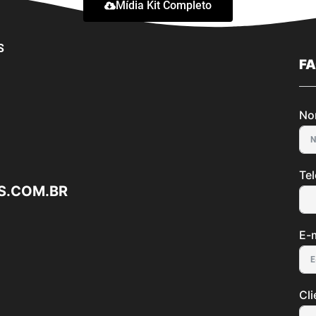
Mídia Kit Completo
S
F
No
Te
S.COM.BR
E-m
Cli