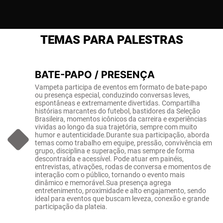
TEMAS PARA PALESTRAS
BATE-PAPO / PRESENÇA
Vampeta participa de eventos em formato de bate-papo
ou presença especial, conduzindo conversas leves,
espontâneas e extremamente divertidas. Compartilha
histórias marcantes do futebol, bastidores da Seleção
Brasileira, momentos icônicos da carreira e experiências
vividas ao longo da sua trajetória, sempre com muito
humor e autenticidade.Durante sua participação, aborda
temas como trabalho em equipe, pressão, convivência em
grupo, disciplina e superação, mas sempre de forma
descontraída e acessível. Pode atuar em painéis,
entrevistas, ativações, rodas de conversa e momentos de
interação com o público, tornando o evento mais
dinâmico e memorável.Sua presença agrega
entretenimento, proximidade e alto engajamento, sendo
ideal para eventos que buscam leveza, conexão e grande
participação da plateia.