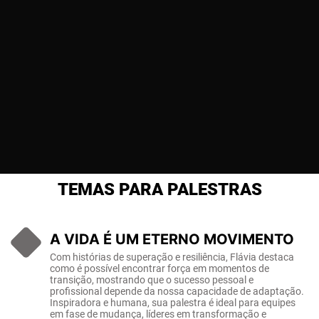
TEMAS PARA PALESTRAS
A VIDA É UM ETERNO MOVIMENTO
Com histórias de superação e resiliência, Flávia destaca
como é possível encontrar força em momentos de
transição, mostrando que o sucesso pessoal e
profissional depende da nossa capacidade de adaptação.
Inspiradora e humana, sua palestra é ideal para equipes
em fase de mudança, líderes em transformação e